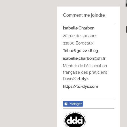
Comment me joindre
Isabelle Charbon
20 rue de soissons
33000
Bordeaux
Tél : 06 30 22 16 03
isabelle.charbon@sfr.fr
Menbre de l'Association
française des praticiens
Davis
®
d-dys
https//:d-dys.com
Partager